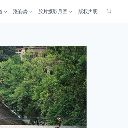
道
涨姿势
胶片摄影月赛
版权声明