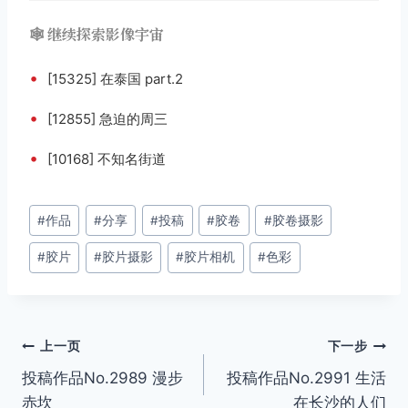
🕸️ 继续探索影像宇宙
•
[15325] 在泰国 part.2
•
[12855] 急迫的周三
•
[10168] 不知名街道
文
#
作品
#
分享
#
投稿
#
胶卷
#
胶卷摄影
章
#
胶片
#
胶片摄影
#
胶片相机
#
色彩
标
签：
文
上一页
下一步
投稿作品No.2989 漫步
投稿作品No.2991 生活
章
赤坎
在长沙的人们