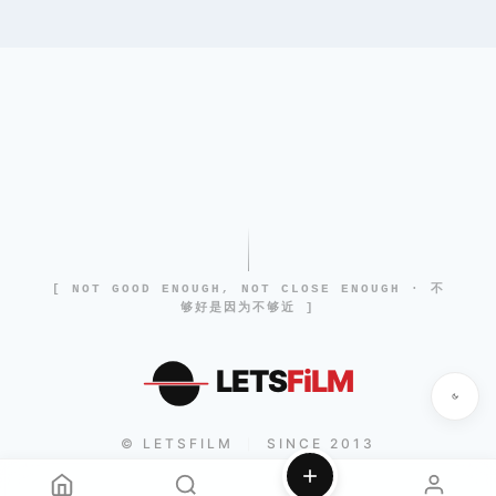
[ NOT GOOD ENOUGH, NOT CLOSE ENOUGH · 不
够好是因为不够近 ]
LETS
FiLM
© LETSFILM
SINCE 2013
|