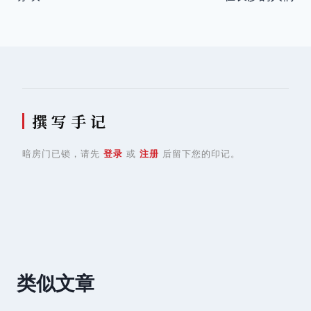
导
航
撰 写 手 记
暗房门已锁，请先
登录
或
注册
后留下您的印记。
类似文章