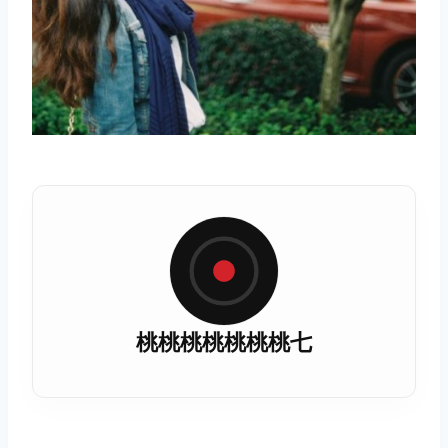
桃桃桃桃桃桃桃七