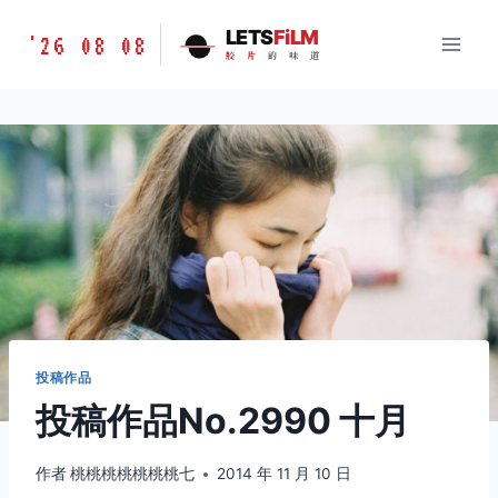
跳
胶
LETS
FiLM
'26 08 08
到
胶
片
的
味
道
片
内
的
容
味
道
LETSFILM
投稿作品
投稿作品No.2990 十月
作者
桃桃桃桃桃桃桃七
2014 年 11 月 10 日