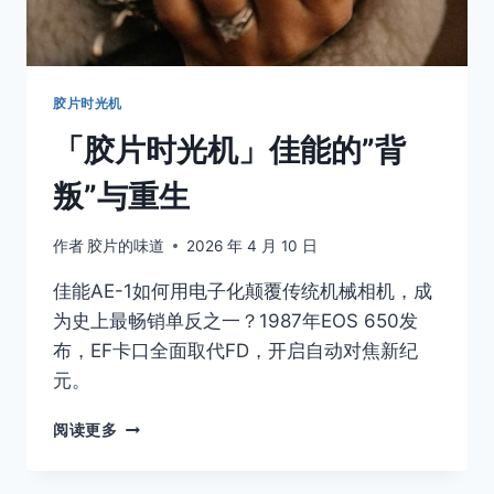
胶片时光机
「胶片时光机」佳能的”背
叛”与重生
作者
胶片的味道
2026 年 4 月 10 日
佳能AE-1如何用电子化颠覆传统机械相机，成
为史上最畅销单反之一？1987年EOS 650发
布，EF卡口全面取代FD，开启自动对焦新纪
元。
「胶
阅读更多
片
时
光