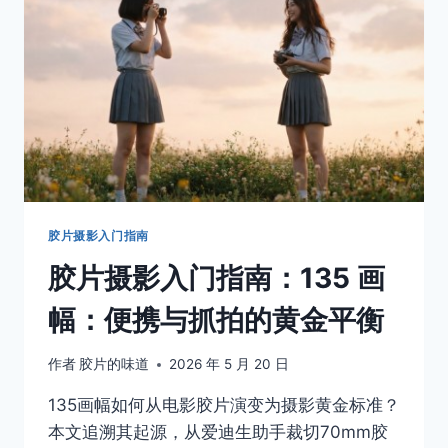
商
业
影
棚
里
的”
全
金
属
坦
克”
胶片摄影入门指南
胶片摄影入门指南：135 画
幅：便携与抓拍的黄金平衡
作者
胶片的味道
2026 年 5 月 20 日
135画幅如何从电影胶片演变为摄影黄金标准？
本文追溯其起源，从爱迪生助手裁切70mm胶