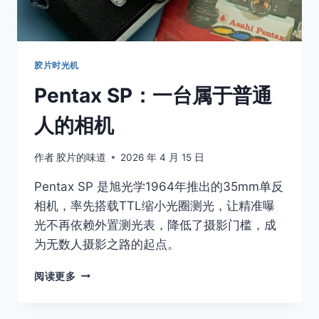
式
感：
低
头
摄
胶片时光机
影
Pentax SP：一台属于普通
的
温
人的相机
柔
作者
胶片的味道
2026 年 4 月 15 日
Pentax SP 是旭光学1964年推出的35mm单反
相机，率先搭载TTL缩小光圈测光，让精准曝
光不再依赖外置测光表，降低了摄影门槛，成
为无数人摄影之路的起点。
PENTAX
阅读更多
SP：
一
台