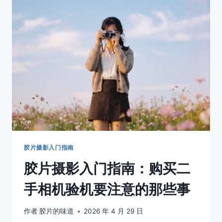
哈
苏
（HASSELBLAD）：
伴
随
人
类
登
月
的”
方
画
幅”
传
胶片摄影入门指南
奇
胶片摄影入门指南：购买二
手相机验机要注意的那些事
作者
胶片的味道
2026 年 4 月 29 日