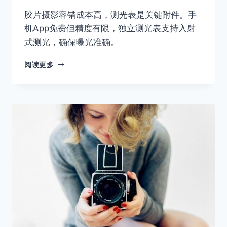
胶片摄影容错成本高，测光表是关键附件。手
机App免费但精度有限，独立测光表支持入射
式测光，确保曝光准确。
胶
阅读更多
片
摄
影
入
门
指
南：
除
了
相
机，
你
必
须
拥