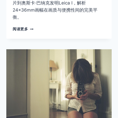
片到奥斯卡·巴纳克发明Leica I，解析
24×36mm画幅在画质与便携性间的完美平
衡。
胶
阅读更多
片
摄
影
入
门
指
南：
135
画
幅：
便
携
与
抓
拍
的