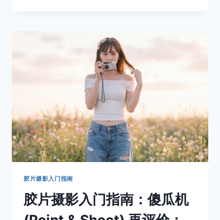
曾
被
岁
月
取
代
的
锋
利：
重
温
日
系
旁
轴
七
剑
胶片摄影入门指南
胶片摄影入门指南：傻瓜机
(Point & Shoot) 再评价：