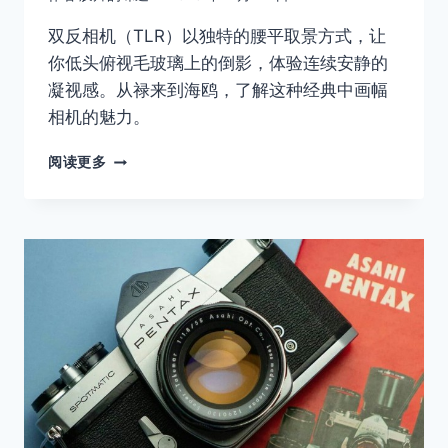
双反相机（TLR）以独特的腰平取景方式，让
你低头俯视毛玻璃上的倒影，体验连续安静的
凝视感。从禄来到海鸥，了解这种经典中画幅
相机的魅力。
胶
阅读更多
片
摄
影
入
门
指
南：
双
反
相
机
的
仪