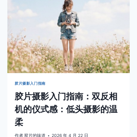
得
的
罗
曼
蒂
克
胶片摄影入门指南
胶片摄影入门指南：双反相
机的仪式感：低头摄影的温
柔
作者
胶片的味道
2026 年 4 月 22 日