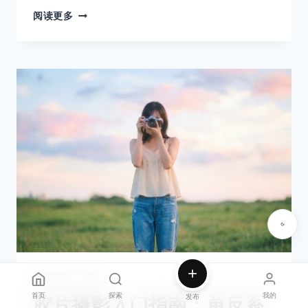
KONICA
阅读更多
HEXAR
AF：
沉
默
的
街
头
猎
手
胶片摄影入门指南
首页
探索
我的
发布
胶片摄影入门指南：单反系