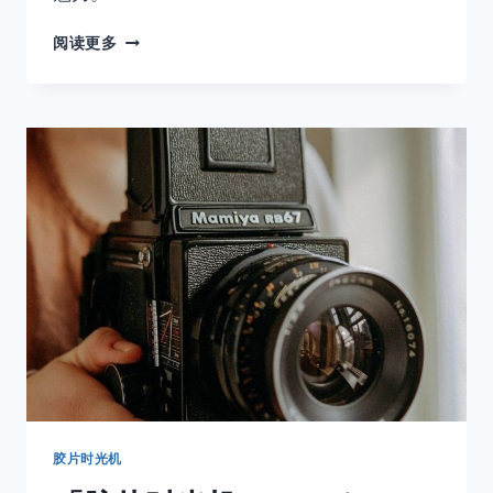
「胶
阅读更多
片
时
光
机」
宾
得
67：
传
说
中
的
健
身
器
材
与
虚
化
胶片时光机
巨