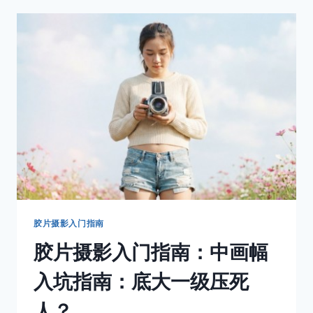
机」
佳
能
的”
背
叛”
与
重
生
胶片摄影入门指南
胶片摄影入门指南：中画幅
入坑指南：底大一级压死
人？