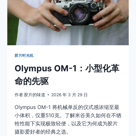
机
(POINT
&
SHOOT)
再
评
价：
被
低
胶片时光机
估
Olympus OM-1：小型化革
的
神
命的先驱
器
作者
胶片的味道
2026 年 3 月 29 日
Olympus OM-1 将机械单反的仪式感浓缩至最
小体积，仅重510克。了解米谷美久如何在不牺
牲性能下实现极致轻便，以及它为何成为胶片
摄影爱好者的经典之选。