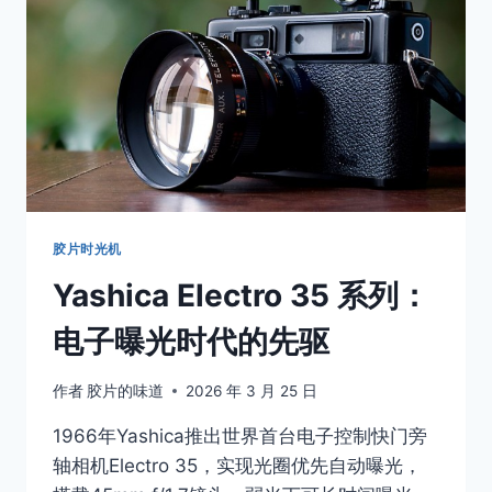
旁
轴
系
统
(RANGEFINDER)
详
解：
视
差
里
的
胶片时光机
观
Yashica Electro 35 系列：
察
哲
电子曝光时代的先驱
学
作者
胶片的味道
2026 年 3 月 25 日
1966年Yashica推出世界首台电子控制快门旁
轴相机Electro 35，实现光圈优先自动曝光，