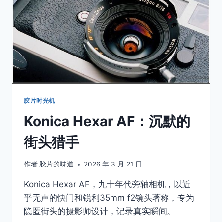
的
平
民
之
光
胶片时光机
Konica Hexar AF：沉默的
街头猎手
作者
胶片的味道
2026 年 3 月 21 日
Konica Hexar AF，九十年代旁轴相机，以近
乎无声的快门和锐利35mm f2镜头著称，专为
隐匿街头的摄影师设计，记录真实瞬间。