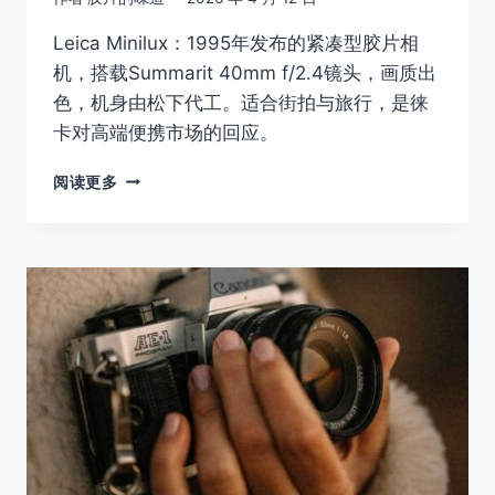
Leica Minilux：1995年发布的紧凑型胶片相
机，搭载Summarit 40mm f/2.4镜头，画质出
色，机身由松下代工。适合街拍与旅行，是徕
卡对高端便携市场的回应。
LEICA
阅读更多
MINILUX
系
列：
口
袋
里
的
徕
卡