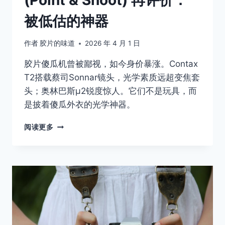
被低估的神器
作者
胶片的味道
2026 年 4 月 1 日
胶片傻瓜机曾被鄙视，如今身价暴涨。Contax
T2搭载蔡司Sonnar镜头，光学素质远超变焦套
头；奥林巴斯μ2锐度惊人。它们不是玩具，而
是披着傻瓜外衣的光学神器。
胶
阅读更多
片
摄
影
入
门
指
南：
傻
瓜