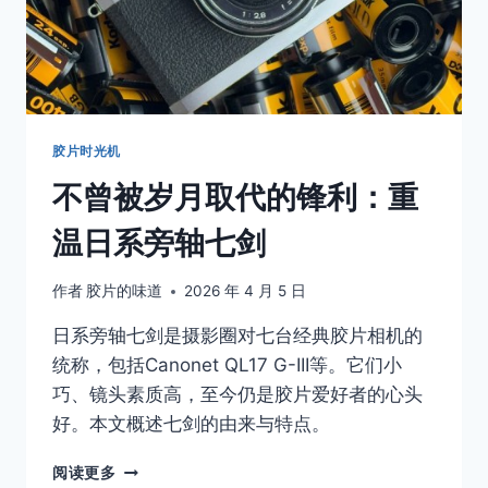
坑
指
南：
底
大
一
级
胶片时光机
压
不曾被岁月取代的锋利：重
死
人？
温日系旁轴七剑
作者
胶片的味道
2026 年 4 月 5 日
日系旁轴七剑是摄影圈对七台经典胶片相机的
统称，包括Canonet QL17 G-III等。它们小
巧、镜头素质高，至今仍是胶片爱好者的心头
好。本文概述七剑的由来与特点。
不
阅读更多