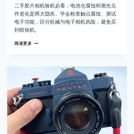
二手胶片相机验机必看：电池仓腐蚀和测光元
件老化是两大隐疾。学会检查触点腐蚀、测试
电子功能，区分机械与电子相机风险，避免买
到暗病机。
胶
阅读更多
片
摄
影
入
门
指
南：
购
买
二
手
相
机
验