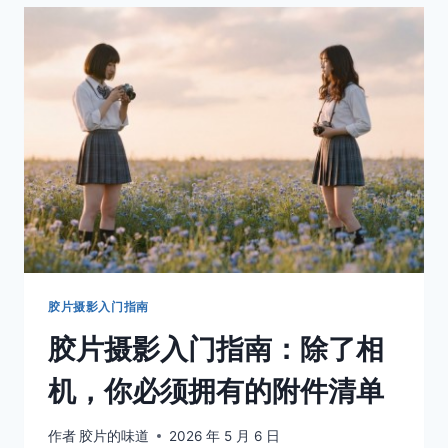
机」
禄
来：
双
反
相
机
的
优
雅，
低
头
是
一
种
胶片摄影入门指南
谦
胶片摄影入门指南：除了相
卑
机，你必须拥有的附件清单
作者
胶片的味道
2026 年 5 月 6 日