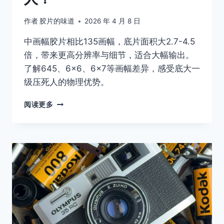
作者
胶片的味道
2026 年 4 月 8 日
中画幅胶片相比135画幅，底片面积大2.7-4.5
倍，带来更高分辨率与细节，适合大幅输出。
了解645、6×6、6×7等画幅差异，感受底大一
级压死人的物理优势。
胶
阅读更多
片
摄
影
入
门
指
南：
中
画
幅
入