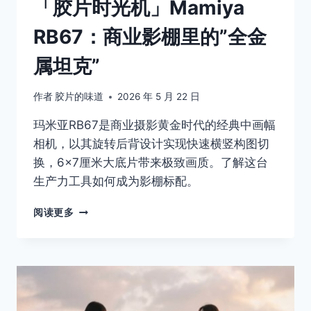
「胶片时光机」Mamiya
兽
RB67：商业影棚里的”全金
属坦克”
作者
胶片的味道
2026 年 5 月 22 日
玛米亚RB67是商业摄影黄金时代的经典中画幅
相机，以其旋转后背设计实现快速横竖构图切
换，6×7厘米大底片带来极致画质。了解这台
生产力工具如何成为影棚标配。
「胶
阅读更多
片
时
光
机」
MAMIYA
RB67：