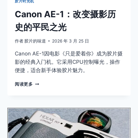
胶片时光机
Canon AE-1：改变摄影历
史的平民之光
作者
胶片的味道
2026 年 3 月 25 日
Canon AE-1因电影《只是爱着你》成为胶片摄
影的经典入门机。它采用CPU控制曝光，操作
便捷，适合新手体验胶片魅力。
CANON
阅读更多
AE-
1：
改
变
摄
影
历
史