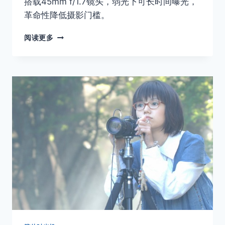
搭载45mm f/1.7镜头，弱光下可长时间曝光，
革命性降低摄影门槛。
YASHICA
阅读更多
ELECTRO
35
系
列：
电
子
曝
光
时
代
的
先
驱