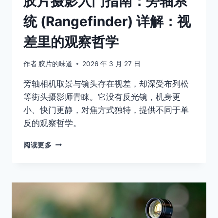
胶片摄影入门指南：旁轴系
统 (Rangefinder) 详解：视
差里的观察哲学
作者
胶片的味道
2026 年 3 月 27 日
旁轴相机取景与镜头存在视差，却深受布列松
等街头摄影师青睐。它没有反光镜，机身更
小、快门更静，对焦方式独特，提供不同于单
反的观察哲学。
胶
阅读更多
片
摄
影
入
门
指
南：