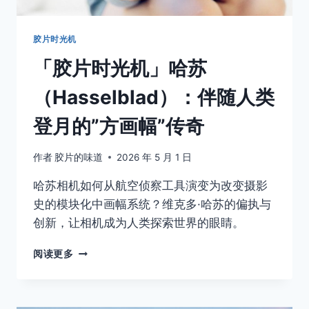
有
的
附
胶片时光机
件
「胶片时光机」哈苏
清
单
（Hasselblad）：伴随人类
登月的”方画幅”传奇
作者
胶片的味道
2026 年 5 月 1 日
哈苏相机如何从航空侦察工具演变为改变摄影
史的模块化中画幅系统？维克多·哈苏的偏执与
创新，让相机成为人类探索世界的眼睛。
「胶
阅读更多
片
时
光
机」