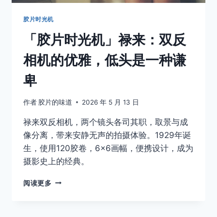
黄
金
胶片时光机
平
「胶片时光机」禄来：双反
衡
相机的优雅，低头是一种谦
卑
作者
胶片的味道
2026 年 5 月 13 日
禄来双反相机，两个镜头各司其职，取景与成
像分离，带来安静无声的拍摄体验。1929年诞
生，使用120胶卷，6×6画幅，便携设计，成为
摄影史上的经典。
「胶
阅读更多
片
时
光