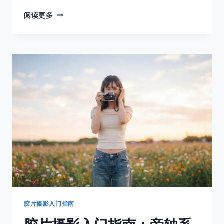
OLYMPUS
阅读更多
OM-
1：
小
型
化
革
命
的
先
驱
胶片摄影入门指南