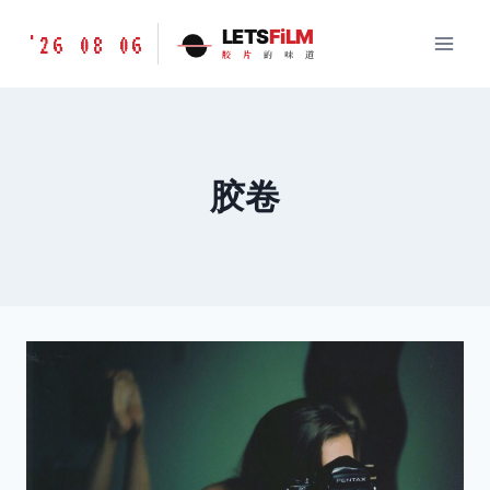
跳
胶
LETS
FiLM
'26 08 06
到
胶
片
的
味
道
片
内
的
容
味
道
LETSFILM
胶卷