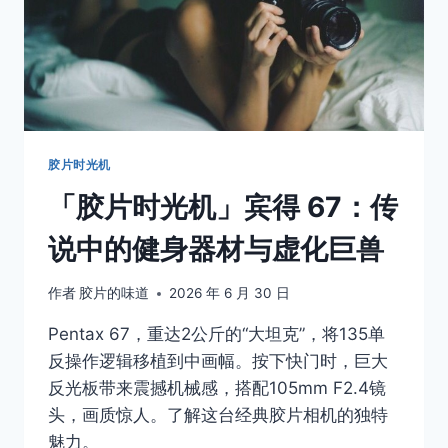
胶片时光机
「胶片时光机」宾得 67：传
说中的健身器材与虚化巨兽
作者
胶片的味道
2026 年 6 月 30 日
Pentax 67，重达2公斤的“大坦克”，将135单
反操作逻辑移植到中画幅。按下快门时，巨大
反光板带来震撼机械感，搭配105mm F2.4镜
头，画质惊人。了解这台经典胶片相机的独特
魅力。