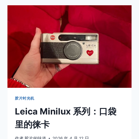
属
于
普
取消
搜索
通
人
的
相
机
胶片时光机
Leica Minilux 系列：口袋
里的徕卡
作者
胶片的味道
2026 年 4 月 12 日