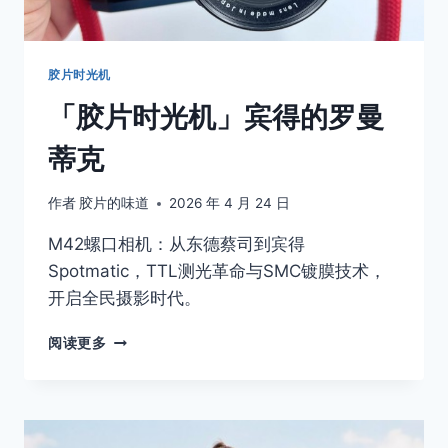
机
要
注
意
胶片时光机
的
「胶片时光机」宾得的罗曼
那
些
蒂克
事
作者
胶片的味道
2026 年 4 月 24 日
M42螺口相机：从东德蔡司到宾得
Spotmatic，TTL测光革命与SMC镀膜技术，
开启全民摄影时代。
「胶
阅读更多
片
时
光
机」
宾