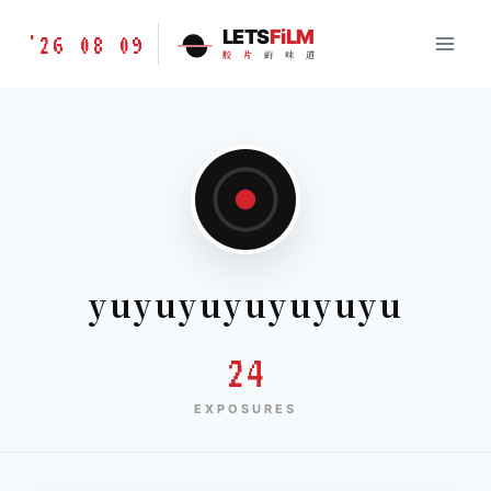
跳
胶
LETS
FiLM
'26 08 09
到
胶
片
的
味
道
片
内
的
容
味
道
LETSFILM
yuyuyuyuyuyuyu
24
EXPOSURES