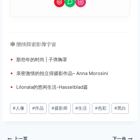
🕸️ 继续探索影像宇宙
•
那些年的时尚 | 子弹胸罩
•
亲密激情的拍立得摄影作品– Anna Morosini
•
Lilonala的悠闲生活-Hasselblad篇
文
#
人像
#
作品
#
摄影师
#
生活
#
色彩
#
黑白
章
标
签：
上一页
下一步