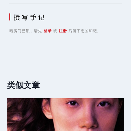
撰 写 手 记
暗房门已锁，请先
登录
或
注册
后留下您的印记。
类似文章