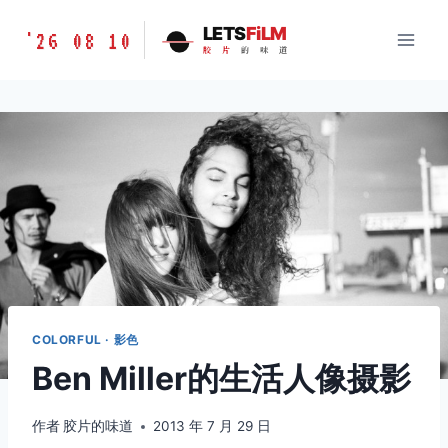
跳
胶
LETS
FiLM
'26 08 10
到
胶
片
的
味
道
片
内
的
容
味
道
LETSFILM
COLORFUL · 影色
Ben Miller的生活人像摄影
作者
胶片的味道
2013 年 7 月 29 日