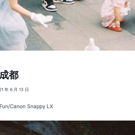
] 成都
21 年 6 月 13 日
Fun/Canon Snappy LX