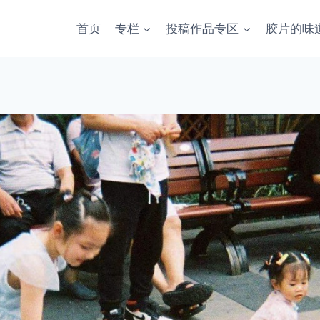
首页
专栏
投稿作品专区
胶片的味