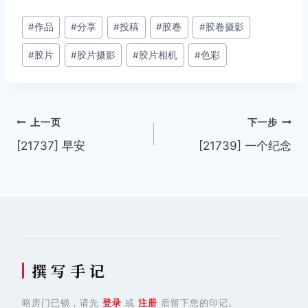
文
#
作品
#
分享
#
投稿
#
胶卷
#
胶卷摄影
章
#
胶片
#
胶片摄影
#
胶片相机
#
色彩
标
签：
文
上一页
下一步
[21737] 早安
[21739] 一个纪念
章
导
航
撰 写 手 记
暗房门已锁，请先
登录
或
注册
后留下您的印记。