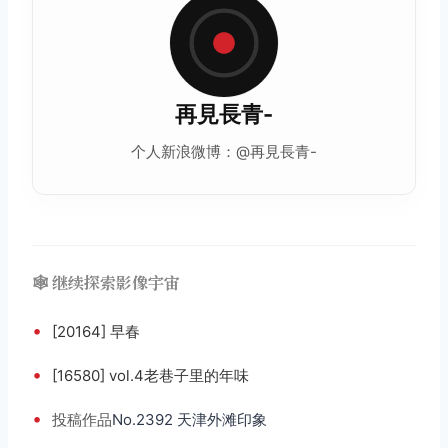
再見長青-
个人新浪微博：@再見長青-
🕸️ 继续探索影像宇宙
•
[20164] 早春
•
[16580] vol.4老巷子里的年味
•
投稿
作品
No.2392 天津外滩印象