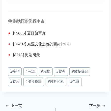
🕸️ 继续探索影像宇宙
•
[15855] 夏日菌写真
•
[10407] 东亚文化之都的西街|250T
•
[8713] 海边阴天
文
#
作品
#
分享
#
投稿
#
胶卷
#
胶卷摄影
章
#
胶片
#
胶片摄影
#
胶片相机
#
色彩
标
签：
文
上一页
下一步