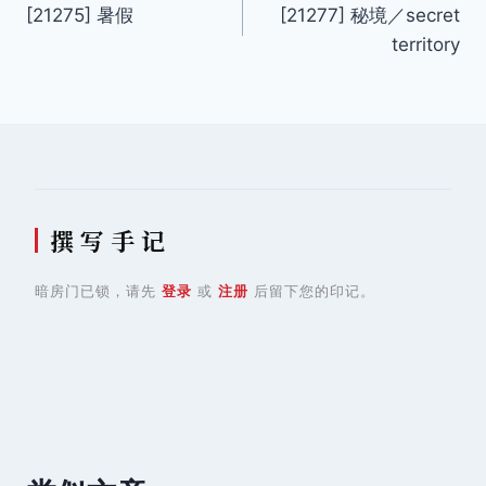
[21275] 暑假
[21277] 秘境／secret
章
territory
导
航
撰 写 手 记
暗房门已锁，请先
登录
或
注册
后留下您的印记。