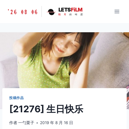
跳
胶
LETS
FiLM
'26 08 06
到
胶
片
的
味
道
片
内
的
容
味
道
LETSFILM
投稿作品
[21276] 生日快乐
作者
一勺栗子
2019 年 8 月 16 日