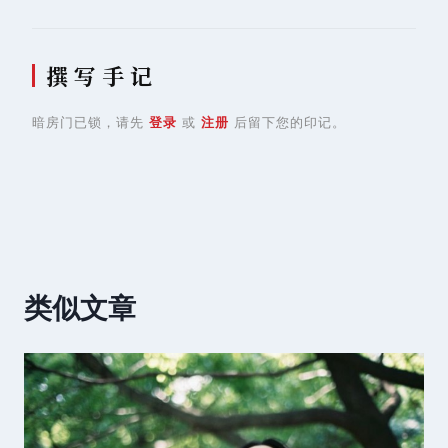
撰 写 手 记
暗房门已锁，请先
登录
或
注册
后留下您的印记。
类似文章