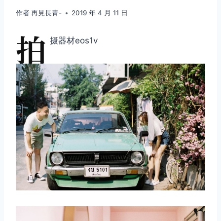
作者
再見長青-
2019 年 4 月 11 日
拍
摄器材eos1v