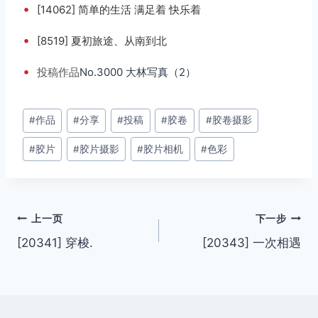
•
[14062] 简单的生活 满足着 快乐着
•
[8519] 夏初旅途、从南到北
•
投稿
作品
No.3000 大林写真（2）
文
#
作品
#
分享
#
投稿
#
胶卷
#
胶卷摄影
章
#
胶片
#
胶片摄影
#
胶片相机
#
色彩
标
签：
文
上一页
下一步
[20341] 穿梭.
[20343] 一次相遇
章
导
航