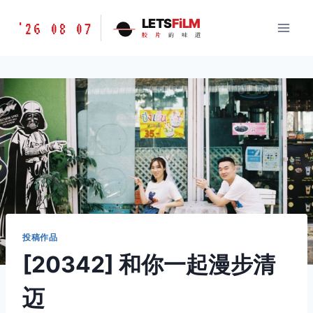
跳
胶
LETS
FiLM
'26 08 07
到
胶
片
的
味
道
片
内
的
容
味
道
LETSFILM
投稿作品
[20342] 和你一起漫步清
迈