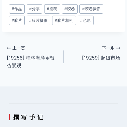
文
#
作品
#
分享
#
投稿
#
胶卷
#
胶卷摄影
章
#
胶片
#
胶片摄影
#
胶片相机
#
色彩
标
签：
文
上一页
下一步
[19256] 桂林海洋乡银
[19259] 超级市场
章
杏景观
导
航
撰 写 手 记