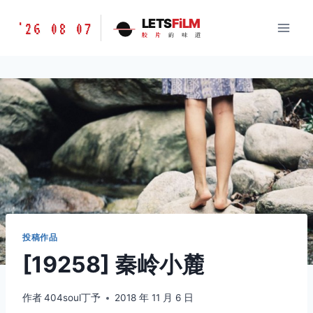
跳
胶
LETS
FiLM
'26 08 07
到
胶
片
的
味
道
片
内
的
容
味
道
LETSFILM
投稿作品
[19258] 秦岭小麓
作者
404soul丁予
2018 年 11 月 6 日