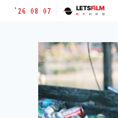
跳
胶
LETS
FiLM
'26 08 07
到
片
胶
片
的
味
道
内
的
容
味
道
LETSFILM