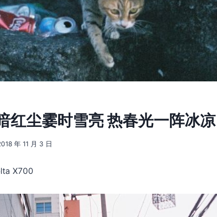
8] 暗红尘霎时雪亮 热春光一阵冰凉
2018 年 11 月 3 日
ta X700