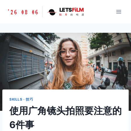
跳
胶
LETS
FiLM
'26 08 06
到
胶
片
的
味
道
片
内
的
容
味
道
LETSFILM
SKILLS · 技巧
使用广角镜头拍照要注意的
6件事