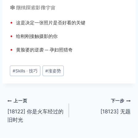
🕸️ 继续探索影像宇宙
•
这是决定一张照片是否好看的关键
•
给刚刚接触摄影的你
•
黄脸婆的逆袭 ─ 孕妇照猎奇
文
#
Skills · 技巧
#
涨姿势
章
标
签：
文
上一页
下一步
[18122] 你是火车经过的
[18123] 无题
章
旧时光
导