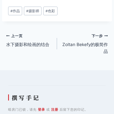
文
#
作品
#
摄影师
#
色彩
章
标
签：
文
上一页
下一步
水下摄影和绘画的结合
Zoltan Bekefy的极简作
章
品
导
航
撰 写 手 记
暗房门已锁，请先
登录
或
注册
后留下您的印记。