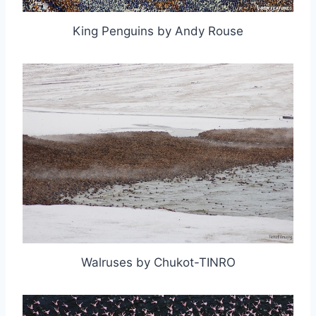
King Penguins by Andy Rouse
取消
搜索
Walruses by Chukot-TINRO