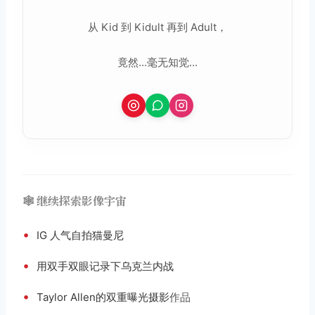
从 Kid 到 Kidult 再到 Adult，
竟然...毫无知觉...
🕸️ 继续探索影像宇宙
•
IG 人气自拍猫曼尼
•
用双手双眼记录下乌克兰内战
•
Taylor Allen的双重曝光摄影
作品