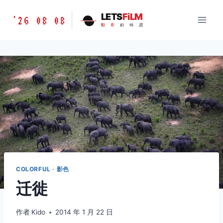
跳
胶
LETS
FiLM
'26 08 08
到
胶
片
的
味
道
片
内
的
容
味
道
LETSFILM
COLORFUL · 影色
迁徙
作者
Kido
2014 年 1 月 22 日