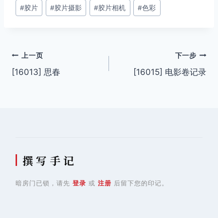
#
胶片
#
胶片摄影
#
胶片相机
#
色彩
标
签：
文
上一页
下一步
[16013] 思春
[16015] 电影卷记录
章
导
航
撰 写 手 记
暗房门已锁，请先
登录
或
注册
后留下您的印记。