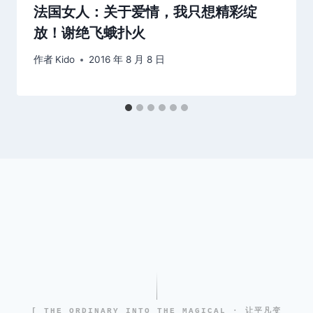
法国女人：关于爱情，我只想精彩绽
放！谢绝飞蛾扑火
作者
Kido
2016 年 8 月 8 日
[ THE ORDINARY INTO THE MAGICAL · 让平凡变