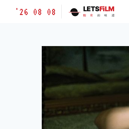
跳
胶
LETS
FiLM
'26 08 08
到
片
胶
片
的
味
道
内
的
容
味
道
LETSFILM