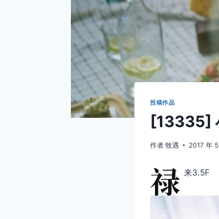
投稿作品
[13335
作者
牧遇
2017 年 5
禄
来3.5F