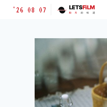
跳
胶
LETS
FiLM
'26 08 07
到
片
胶
片
的
味
道
内
的
容
味
道
LETSFILM