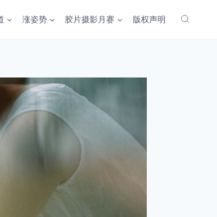
道
涨姿势
胶片摄影月赛
版权声明