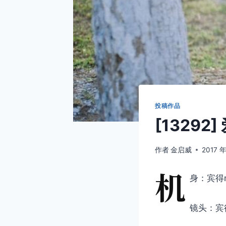
投稿作品
[1329
作者
金启威
2017 年
机
身：宾得m
镜头：宾得