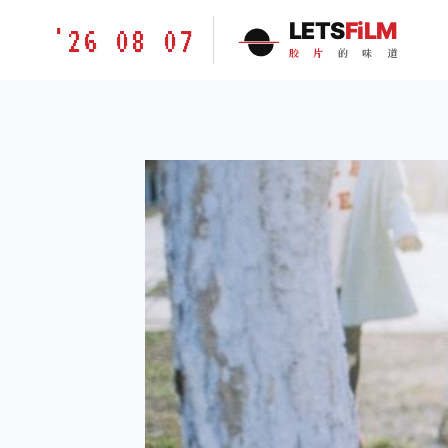
跳
胶
LETS
FiLM
'26 08 07
到
片
胶
片
的
味
道
内
的
容
味
道
LETSFILM