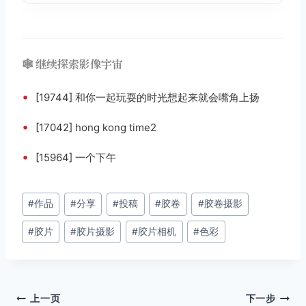
🕸️ 继续探索影像宇宙
•
[19744] 和你一起玩耍的时光想起来就会嘴角上扬
•
[17042] hong kong time2
•
[15964] 一个下午
文
#
作品
#
分享
#
投稿
#
胶卷
#
胶卷摄影
章
#
胶片
#
胶片摄影
#
胶片相机
#
色彩
标
签：
文
上一页
下一步