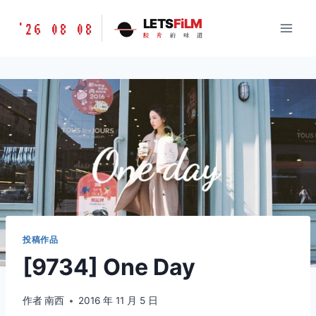
跳
胶
LETS
FiLM
'26 08 08
到
胶
片
的
味
道
片
内
的
容
味
道
LETSFILM
投稿作品
[9734] One Day
作者
南西
2016 年 11 月 5 日