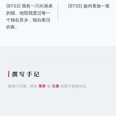
[9733] 我有一只叫弟弟
[9735] 扬州青旅一夜
章
的猫。他陪我度过每一
导
个独在异乡，独自垂泪
的夜。
航
撰 写 手 记
暗房门已锁，请先
登录
或
注册
后留下您的印记。