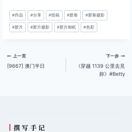
文
#
作品
#
分享
#
投稿
#
胶卷
#
胶卷摄影
章
#
胶片
#
胶片摄影
#
胶片相机
#
色彩
标
签：
文
上一页
下一步
[9667] 澳门半日
《穿越 1139 公里去見
章
妳》#Betty
导
航
撰 写 手 记