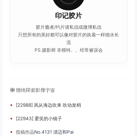
印记
胶片
胶片瘾者/约片请私信或微博私信
只想所有的美好都可以像对胶片的执着一样细水长
流
PS.摄影师 非模特。。经常被误会
🕸️ 继续探索影像宇宙
•
[22988] 风从海边吹来 吹动发梢
•
[22943] 爱笑的小镜子
•
投稿
作品
No.4131 清迈和Pai