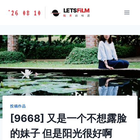
跳
胶
LETS
FiLM
'26 08 10
到
胶
片
的
味
道
片
内
的
容
味
道
LETSFILM
投稿作品
[9668] 又是一个不想露脸
的妹子 但是阳光很好啊