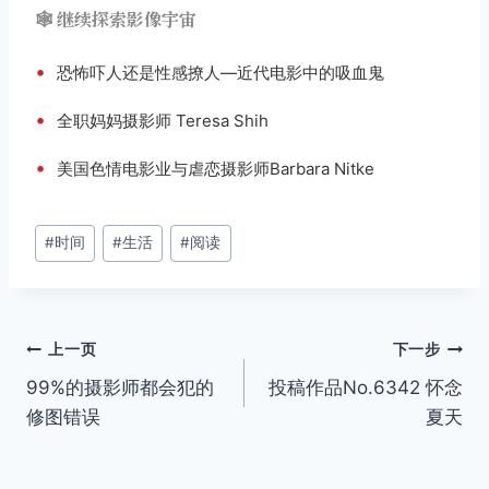
🕸️ 继续探索影像宇宙
•
恐怖吓人还是性感撩人—近代电影中的吸血鬼
•
全职妈妈摄影师 Teresa Shih
•
美国色情电影业与虐恋摄影师Barbara Nitke
文
#
时间
#
生活
#
阅读
章
标
签：
文
上一页
下一步
99%的摄影师都会犯的
投稿作品No.6342 怀念
章
修图错误
夏天
导