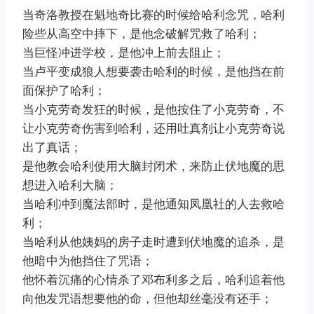
当奇洛教授在魁地奇比赛的时候给哈利念咒，哈利
险些从高空中摔下，是他念破解咒救了哈利；
当巨怪冲进学校，是他冲上前去阻止；
当卢平变成狼人想要袭击哈利的时候，是他挡在前
面保护了哈利；
当小克劳奇发狂的时候，是他按住了小克劳奇，不
让小克劳奇伤害到哈利，还用吐真剂让小克劳奇说
出了真话；
是他教会哈利使用大脑封闭术，来防止伏地魔的思
想进入哈利大脑；
当哈利冲到魔法部时，是他通知凤凰社的人去救哈
利；
当哈利从他姨妈的房子走时遭到伏地魔的追杀，是
他暗中为他挡住了咒语；
他怀着沉痛的心情杀了邓布利多之后，哈利追着他
向他发咒语想要他的命，但他却丝毫没有还手；