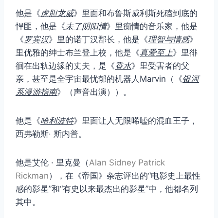
他是《
虎胆龙威
》里面和布鲁斯威利斯死磕到底的
悍匪，他是《
未了阴阳情
》里痴情的音乐家，他是
《
罗宾汉
》里的诺丁汉郡长，他是《
理智与情感
》
里优雅的绅士布兰登上校，他是《
真爱至上
》里徘
徊在出轨边缘的丈夫，是《
香水
》里受害者的父
亲，甚至是全宇宙最忧郁的机器人Marvin（《
银河
系漫游指南
》（声音出演））。
他是《
哈利波特
》里面让人无限唏嘘的混血王子，
西弗勒斯· 斯内普。
他是艾伦 · 里克曼（
Alan Sidney Patrick
Rickman
），在《帝国》杂志评出的“电影史上最性
感的影星”和“有史以来最杰出的影星”中，他都名列
其中。