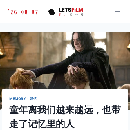
跳
胶
LETS
FiLM
'26 08 07
到
胶
片
的
味
道
片
内
的
容
味
道
LETSFILM
MEMORY · 记忆
童年离我们越来越远，也带
走了记忆里的人