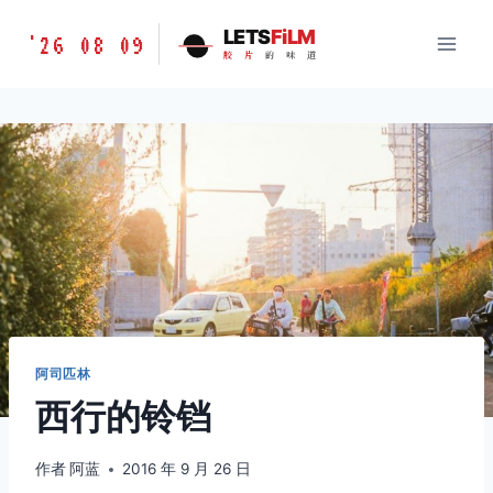
跳
胶
LETS
FiLM
'26 08 09
到
胶
片
的
味
道
片
内
的
容
味
道
LETSFILM
阿司匹林
西行的铃铛
作者
阿蓝
2016 年 9 月 26 日