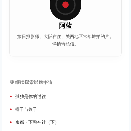
阿蓝
旅日摄影师。大阪在住。关西地区常年旅拍约片。
详情请私信。
🕸️ 继续探索影像宇宙
•
孤独是你的过往
•
椰子与饺子
•
京都・下鸭神社（下）