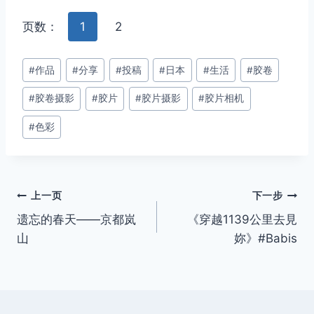
页数：
1
2
文
#
作品
#
分享
#
投稿
#
日本
#
生活
#
胶卷
章
#
胶卷摄影
#
胶片
#
胶片摄影
#
胶片相机
标
签：
#
色彩
文
上一页
下一步
遗忘的春天——京都岚
《穿越1139公里去見
章
山
妳》#Babis
导
航