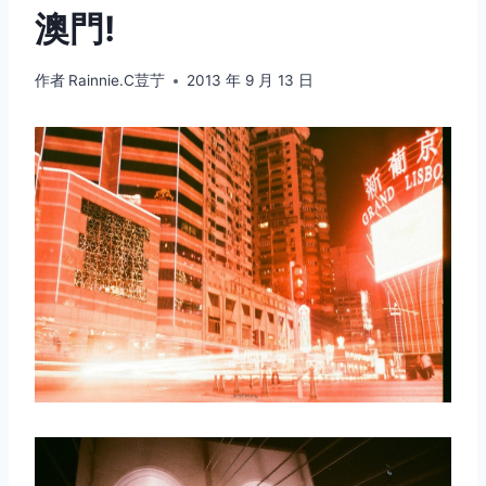
澳門!
作者
Rainnie.C荳艼
2013 年 9 月 13 日