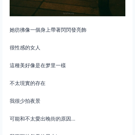
她彷彿像一個身上帶著閃閃發亮飾
很性感的女人
這種美好像是在梦里一樣
不太現實的存在
我很少拍夜景
可能和不太愛出晚街的原因…