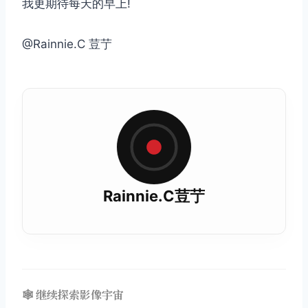
我更期待每天的早上!
@Rainnie.C 荳艼
Rainnie.C荳艼
🕸️ 继续探索影像宇宙