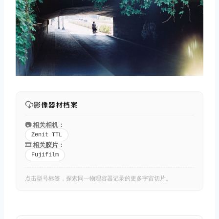
影像器材档案
📷 相关相机：
Zenit TTL
🎞️ 相关
胶片
：
Fujifilm
点击型号标签，探索同一物理容器记录的更多宇宙切片。