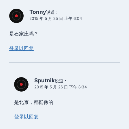
Tonny
说道：
2015 年 5 月 25 日 上午 6:04
是石家庄吗？
登录以回复
Sputnik
说道：
2015 年 5 月 26 日 下午 8:34
是北京，都挺像的
登录以回复