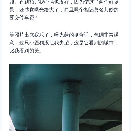
照。直到拍完我心情也没好，因为错过了两个好场
景，还感觉曝光给大了，而且照个相还莫名其妙的
要交停车费！
等照片出来我乐了，曝光蒙的挺合适，色调非常满
意，这只小歪狗没让我失望，这是它看到的城市，
比我看到的美。