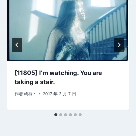
[11805] I’m watching. You are
taking a stair.
作者
屿桐丶
2017 年 3 月 7 日