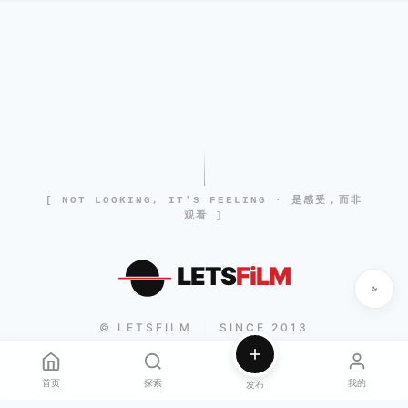
[ NOT LOOKING, IT'S FEELING · 是感受，而非
观看 ]
LETS
FiLM
© LETSFILM
SINCE 2013
|
首页
探索
我的
发布