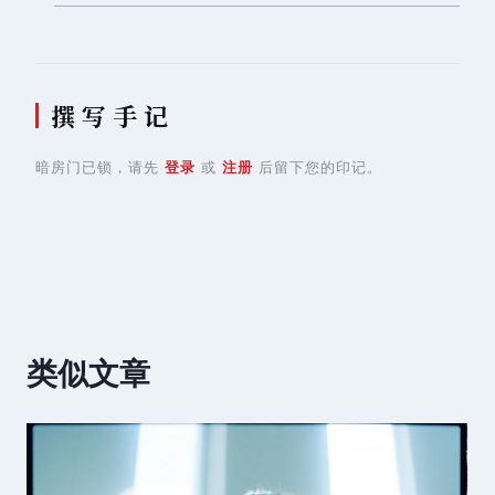
撰 写 手 记
暗房门已锁，请先
登录
或
注册
后留下您的印记。
类似文章