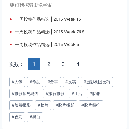
🕸️ 继续探索影像宇宙
•
一周投稿作品精选 | 2015 Week.15
•
一周投稿作品精选 | 2015 Week.7&8
•
一周投稿作品精选 | 2015 Week.5
页数：
1
2
3
4
文
#
人像
#
作品
#
分享
#
投稿
#
摄影构图技巧
章
#
摄影预见能力
#
旅行摄影
#
生活
#
胶卷
标
签：
#
胶卷摄影
#
胶片
#
胶片摄影
#
胶片相机
#
色彩
#
黑白