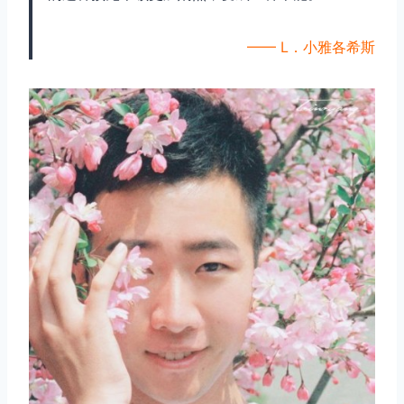
—— L．小雅各希斯