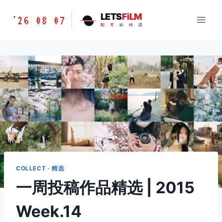
跳
胶
LETS
FiLM
'26 08 07
到
胶
片
的
味
道
片
内
的
容
味
道
LETSFILM
COLLECT · 精选
一周投稿作品精选 | 2015
Week.14