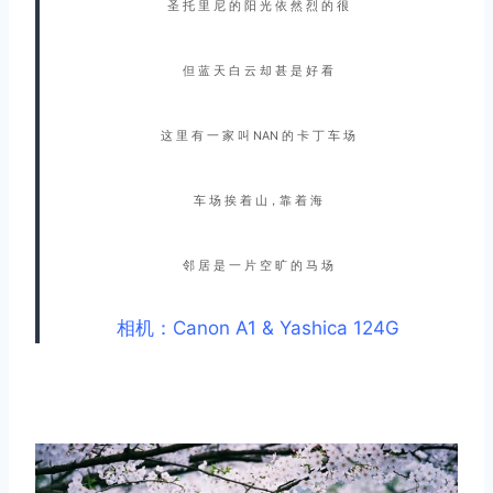
圣 托 里 尼 的 阳 光 依 然 烈 的 很
但 蓝 天 白 云 却 甚 是 好 看
这 里 有 一 家 叫 NAN 的 卡 丁 车 场
车 场 挨 着 山，靠 着 海
邻 居 是 一 片 空 旷 的 马 场
相机：Canon A1 & Yashica 124G