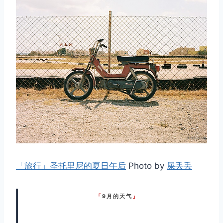
「旅行」圣托里尼的夏日午后
Photo by
屎丢丢
「
9 月 的 天 气
」