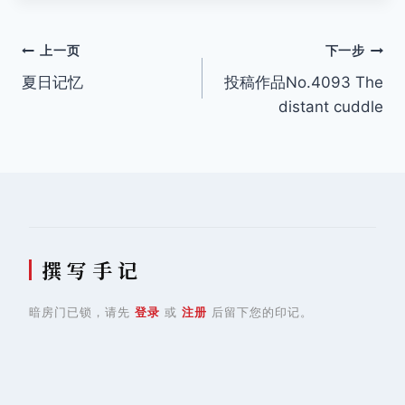
文
上一页
下一步
夏日记忆
投稿作品No.4093 The
章
distant cuddle
导
航
撰 写 手 记
暗房门已锁，请先
登录
或
注册
后留下您的印记。