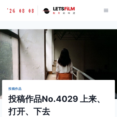
跳
胶
LETS
FiLM
'26 08 08
到
胶
片
的
味
道
片
内
的
容
味
道
LETSFILM
投稿作品
投稿作品No.4029 上来、
打开、下去