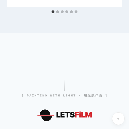
[ PAINTING WITH LIGHT · 用光线作画 ]
LETS
FiLM