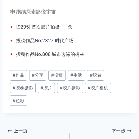
🕸️ 继续探索影像宇宙
•
[9295] 首次
胶片
拍摄 -「念」
•
投稿
作品
No.2327 时代广场
•
投稿作品No.808 城市边缘的树林
文
#
作品
#
分享
#
投稿
#
生活
#
胶卷
章
#
胶卷摄影
#
胶片
#
胶片摄影
#
胶片相机
标
签：
#
色彩
文
上一页
下一步