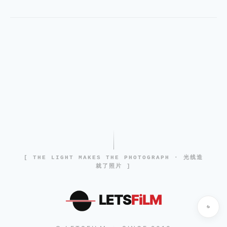
[ THE LIGHT MAKES THE PHOTOGRAPH · 光线造
就了照片 ]
LETS
FiLM