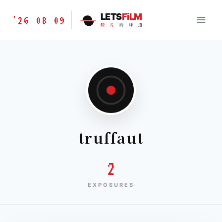
跳
胶
LETS
FiLM
'26 08 09
到
胶
片
的
味
道
片
内
的
容
味
道
LETSFILM
truffaut
2
EXPOSURES