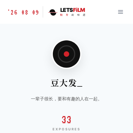
跳
胶
LETS
FiLM
'26 08 09
到
胶
片
的
味
道
片
内
的
容
味
道
LETSFILM
豆大发_
一辈子很长，要和有趣的人在一起。
33
EXPOSURES