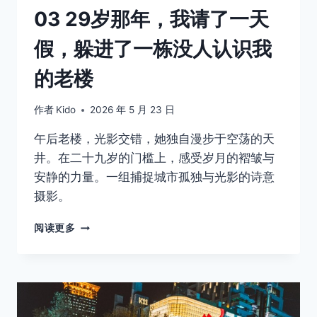
的
03 29岁那年，我请了一天
人
间
假，躲进了一栋没人认识我
的老楼
作者
Kido
2026 年 5 月 23 日
午后老楼，光影交错，她独自漫步于空荡的天
井。在二十九岁的门槛上，感受岁月的褶皱与
安静的力量。一组捕捉城市孤独与光影的诗意
摄影。
03
阅读更多
29
岁
那
年，
我
请