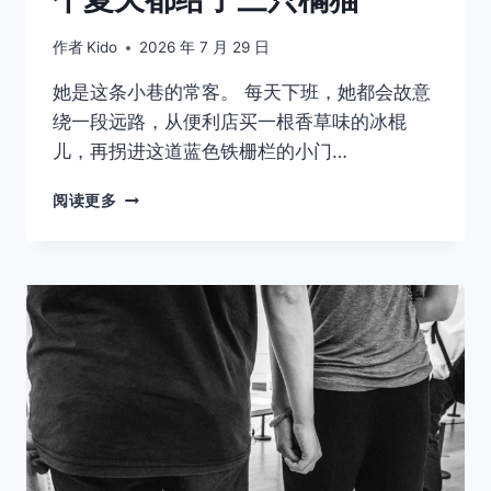
作者
Kido
2026 年 7 月 29 日
她是这条小巷的常客。 每天下班，她都会故意
绕一段远路，从便利店买一根香草味的冰棍
儿，再拐进这道蓝色铁栅栏的小门…
10
阅读更多
蹲
下
来
的
那
一
刻，
她
把
整
个
夏