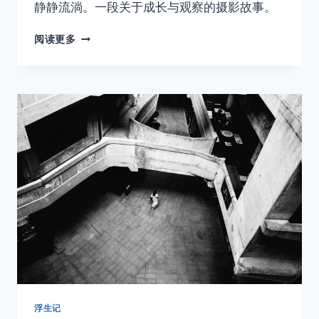
静静流淌。一段关于成长与观察的摄影故事。
04
阅读更多
她
坐
在
二
楼
咖
啡
馆，
偷
偷
拍
下
了
一
整
个
下
午
浮生记