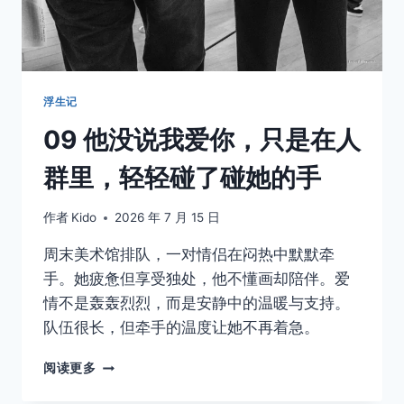
天
都
给
了
三
只
浮生记
橘
09 他没说我爱你，只是在人
猫
群里，轻轻碰了碰她的手
作者
Kido
2026 年 7 月 15 日
周末美术馆排队，一对情侣在闷热中默默牵
手。她疲惫但享受独处，他不懂画却陪伴。爱
情不是轰轰烈烈，而是安静中的温暖与支持。
队伍很长，但牵手的温度让她不再着急。
09
阅读更多
他
没