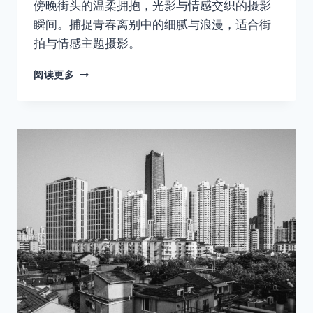
傍晚街头的温柔拥抱，光影与情感交织的摄影
取消
搜索
瞬间。捕捉青春离别中的细腻与浪漫，适合街
拍与情感主题摄影。
06
阅读更多
那
天，
他
没
有
抱
紧
她，
也
没
有
放
开
她