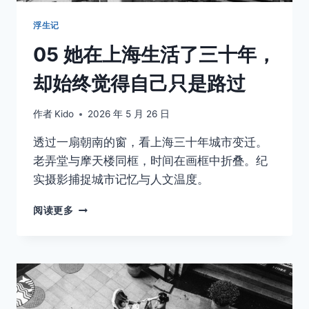
浮生记
05 她在上海生活了三十年，
却始终觉得自己只是路过
作者
Kido
2026 年 5 月 26 日
透过一扇朝南的窗，看上海三十年城市变迁。
老弄堂与摩天楼同框，时间在画框中折叠。纪
实摄影捕捉城市记忆与人文温度。
05
阅读更多
她
在
上
海
生
活
了