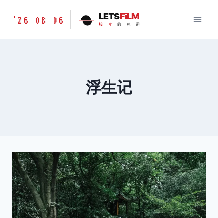
跳
胶
LETS
FiLM
'26 08 06
到
胶
片
的
味
道
片
内
的
容
味
道
LETSFILM
浮生记