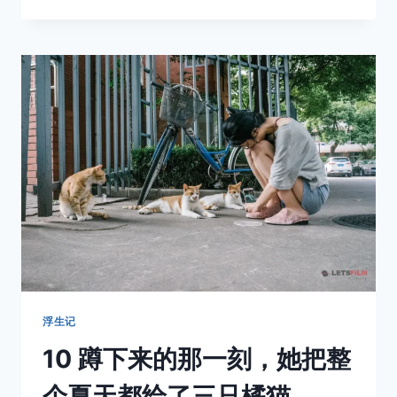
山
里
的
那
张
旧
木
椅，
坐
着
她
所
有
想
要
的
余
生
浮生记
10 蹲下来的那一刻，她把整
个夏天都给了三只橘猫