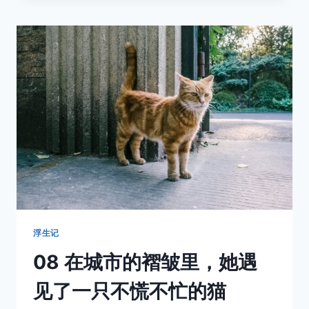
说
我
爱
你，
只
是
在
人
群
里，
轻
轻
碰
了
碰
她
浮生记
的
08 在城市的褶皱里，她遇
手
见了一只不慌不忙的猫