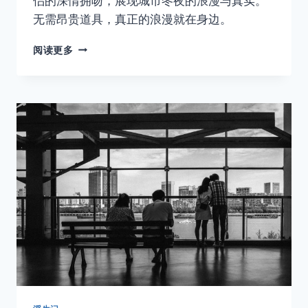
侣的深情拥吻，展现城市冬夜的浪漫与真实。
无需昂贵道具，真正的浪漫就在身边。
02
阅读更多
在
上
海
最
贵
的
十
字
路
口，
他
们
交
换
了
一
个
最