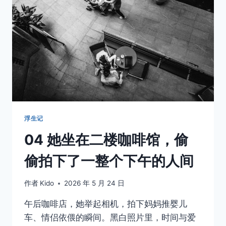
三
十
年，
却
始
终
觉
得
自
己
只
浮生记
是
04 她坐在二楼咖啡馆，偷
路
过
偷拍下了一整个下午的人间
作者
Kido
2026 年 5 月 24 日
午后咖啡店，她举起相机，拍下妈妈推婴儿
车、情侣依偎的瞬间。黑白照片里，时间与爱