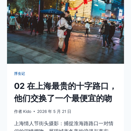
了
一
天
假，
躲
进
了
一
栋
没
人
认
浮生记
识
02 在上海最贵的十字路口，
我
的
他们交换了一个最便宜的吻
老
楼
作者
Kido
2026 年 5 月 21 日
上海情人节街头摄影：捕捉淮海路路口一对情