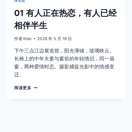
浮生记
便
01 有人正在热恋，有人已经
宜
的
相伴半生
吻
作者
Kido
2026 年 5 月 19 日
下午三点江边展览馆，阳光薄铺，玻璃映云。
长椅上的中年夫妻与窗前的年轻情侣，同一扇
窗，两种爱情时态。摄影捕捉光影中的情感变
迁。
01
阅读更多
有
人
正
在
热
恋，
有