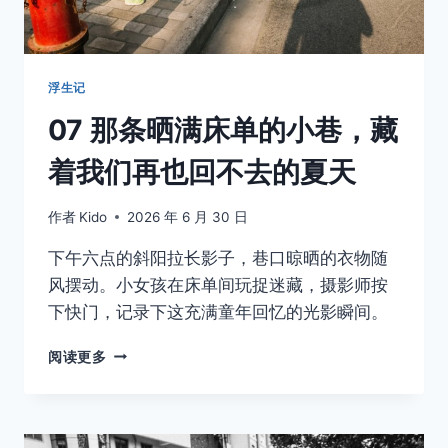
慌
不
忙
的
浮生记
猫
07 那条晒满床单的小巷，藏
着我们再也回不去的夏天
作者
Kido
2026 年 6 月 30 日
下午六点的斜阳拉长影子，巷口晾晒的衣物随
风摆动。小女孩在床单间玩捉迷藏，摄影师按
下快门，记录下这充满童年回忆的光影瞬间。
07
阅读更多
那
条
晒
满