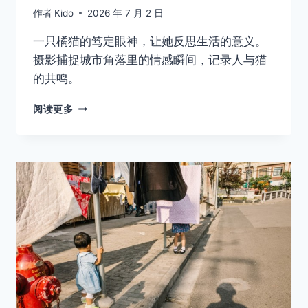
作者
Kido
2026 年 7 月 2 日
一只橘猫的笃定眼神，让她反思生活的意义。
摄影捕捉城市角落里的情感瞬间，记录人与猫
的共鸣。
08
阅读更多
在
城
市
的
褶
皱
里，
她
遇
见
了
一
只
不