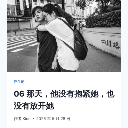
床
单
的
小
巷，
藏
着
我
们
再
也
回
不
去
浮生记
的
06 那天，他没有抱紧她，也
夏
天
没有放开她
作者
Kido
2026 年 5 月 28 日