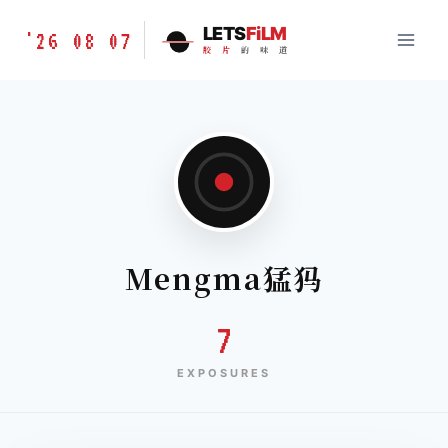
跳
胶
LETS
FiLM
'26 08 07
到
胶
片
的
味
道
片
内
的
容
味
道
LETSFILM
Mengma猛犸
7
EXPOSURES