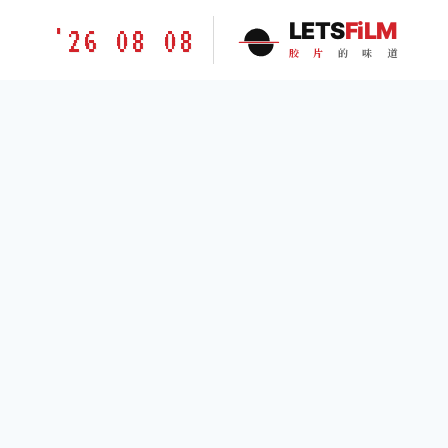
跳
胶
LETS
FiLM
'26 08 08
到
片
胶
片
的
味
道
内
的
容
味
道
LETSFILM