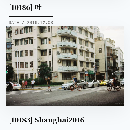
[10186] 叶
DATE / 2016.12.03
[10183] Shanghai2016