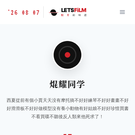
跳
胶
LETS
FiLM
'26 08 07
到
胶
片
的
味
道
片
内
的
容
味
道
LETSFILM
焜耀同学
西夏從前有個小賈天天没有摩托骑不好好練琴不好好畫畫不好
好滑滑板不好好做模型沒有養小動物有好姑娘不好好珍惜買書
不看買碟不聽後反人類來他死求了！