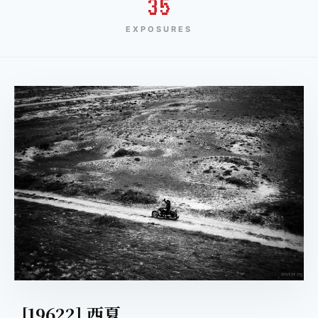
35
EXPOSURES
[19622] 西夏