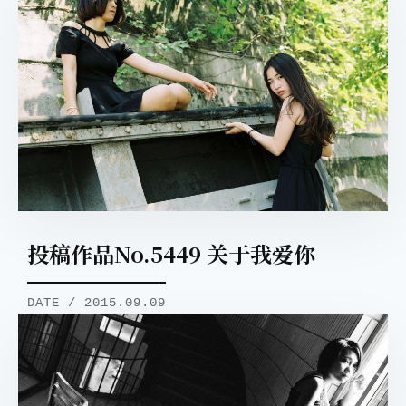
投稿作品No.5449 关于我爱你
DATE / 2015.09.09