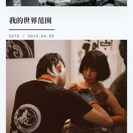
我的世界范围
DATE / 2015.04.05