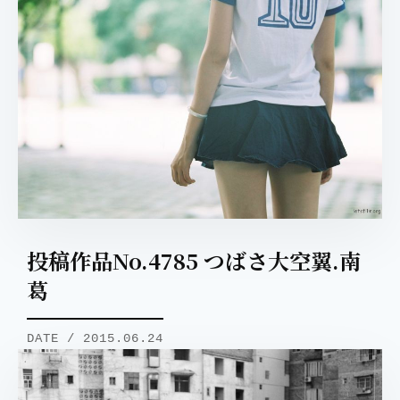
投稿作品No.4785 つばさ大空翼.南
葛
DATE / 2015.06.24