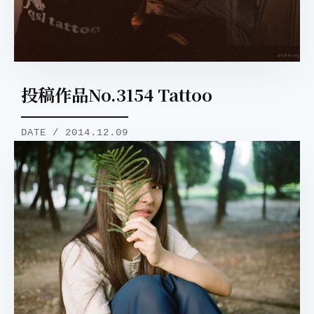
投稿作品No.3154 Tattoo
DATE / 2014.12.09