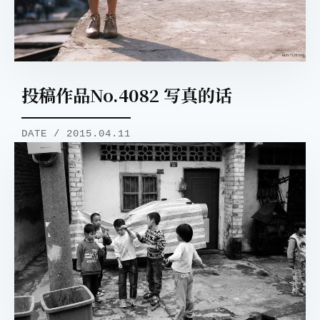
投稿作品No.4082 写真的话
DATE / 2015.04.11