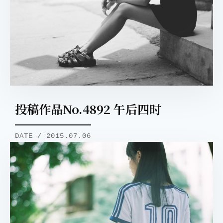
投稿作品No.4892 午后四时
DATE / 2015.07.06